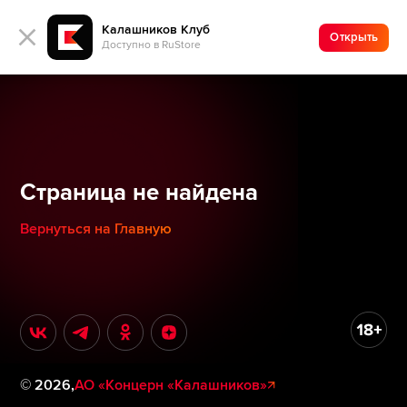
Калашников Клуб
Открыть
Доступно в RuStore
Страница не найдена
Вернуться на Главную
©
2026
,
АО «Концерн «Калашников»