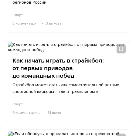
регионов России.
Спорт
3
комментария
3 августа
Как начать играть в страйкбол:
от первых приводов
до командных побед
Страйкбол может стать как самостоятельной ветвью
спортивной карьеры – так и трамплином к
чемпионским титулам в огнестрельных дисциплинах.
Спорт
0
комментариев
31 июля