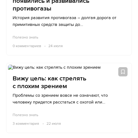
появились и развивались
противогазы
История развития противогаза – долгая дорога от
примитивных средств защиты до
высокотехнологичных устройств.
Полезно знать
0
комментариев
24 июля
Вижу цель: как стрелять
с плохим зрением
Проблемы со зрением вовсе не означают, что
человеку придется расстаться с охотой или
стрельбищем. Главное – вовремя понять, в чем
Полезно знать
именно они заключаются.
3
комментария
22 июля