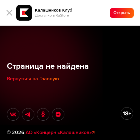
Калашников Клуб
Открыть
Доступно в RuStore
Страница не найдена
Вернуться на Главную
©
2026
,
АО «Концерн «Калашников»