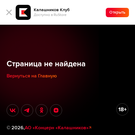
Калашников Клуб
Открыть
Доступно в RuStore
Страница не найдена
Вернуться на Главную
©
2026
,
АО «Концерн «Калашников»