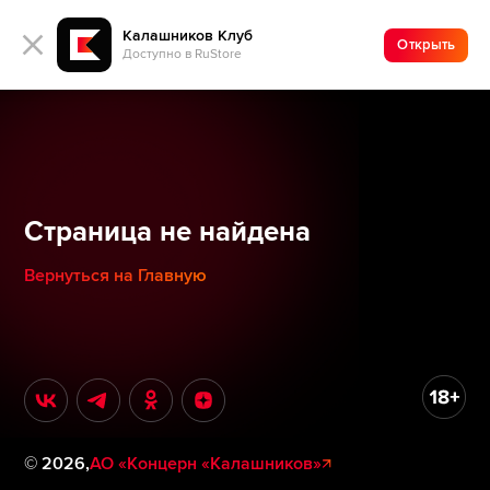
Калашников Клуб
Открыть
Доступно в RuStore
Страница не найдена
Вернуться на Главную
©
2026
,
АО «Концерн «Калашников»