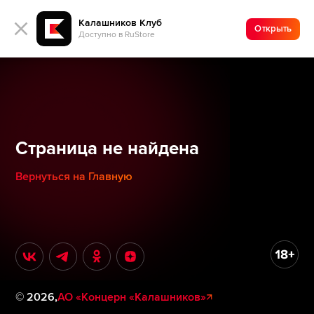
Калашников Клуб
Открыть
Доступно в RuStore
Страница не найдена
Вернуться на Главную
©
2026
,
АО «Концерн «Калашников»