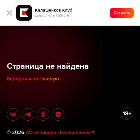
Калашников Клуб
Открыть
Доступно в RuStore
Страница не найдена
Вернуться на Главную
©
2026
,
АО «Концерн «Калашников»