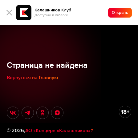
Калашников Клуб
Открыть
Доступно в RuStore
Страница не найдена
Вернуться на Главную
©
2026
,
АО «Концерн «Калашников»