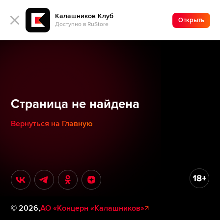
Калашников Клуб
Открыть
Доступно в RuStore
Страница не найдена
Вернуться на Главную
©
2026
,
АО «Концерн «Калашников»