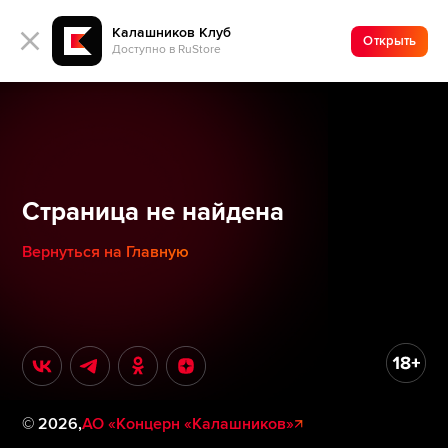
Калашников Клуб
Открыть
Доступно в RuStore
Страница не найдена
Вернуться на Главную
©
2026
,
АО «Концерн «Калашников»