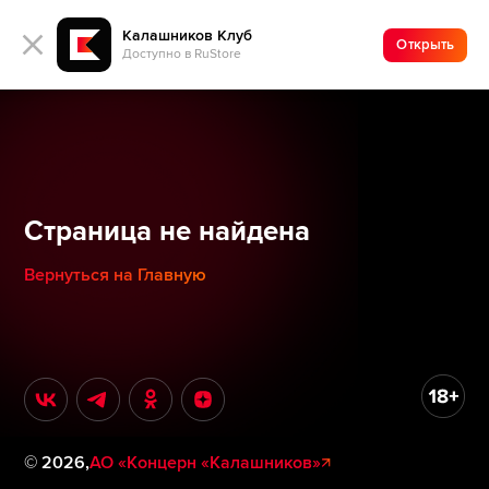
Калашников Клуб
Открыть
Доступно в RuStore
Страница не найдена
Вернуться на Главную
©
2026
,
АО «Концерн «Калашников»