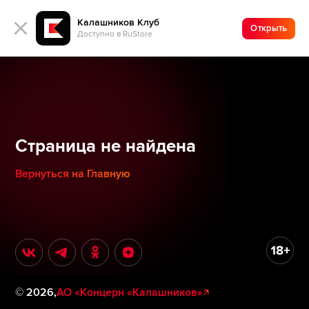
Калашников Клуб
Открыть
Доступно в RuStore
Страница не найдена
Вернуться на Главную
©
2026
,
АО «Концерн «Калашников»