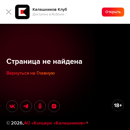
Калашников Клуб
Открыть
Доступно в RuStore
Страница не найдена
Вернуться на Главную
©
2026
,
АО «Концерн «Калашников»