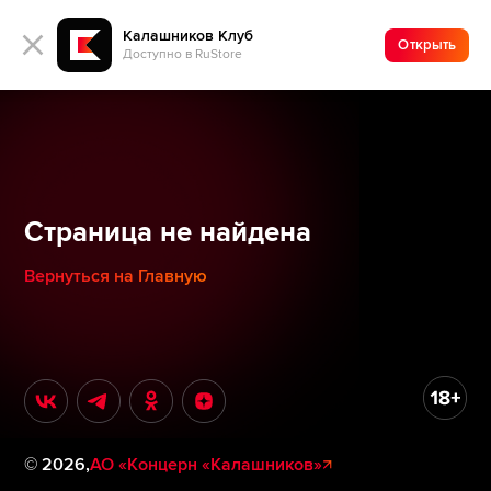
Калашников Клуб
Открыть
Доступно в RuStore
Страница не найдена
Вернуться на Главную
©
2026
,
АО «Концерн «Калашников»