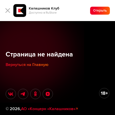
Калашников Клуб
Открыть
Доступно в RuStore
Страница не найдена
Вернуться на Главную
©
2026
,
АО «Концерн «Калашников»