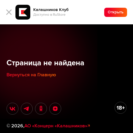
Калашников Клуб
Открыть
Доступно в RuStore
Страница не найдена
Вернуться на Главную
©
2026
,
АО «Концерн «Калашников»