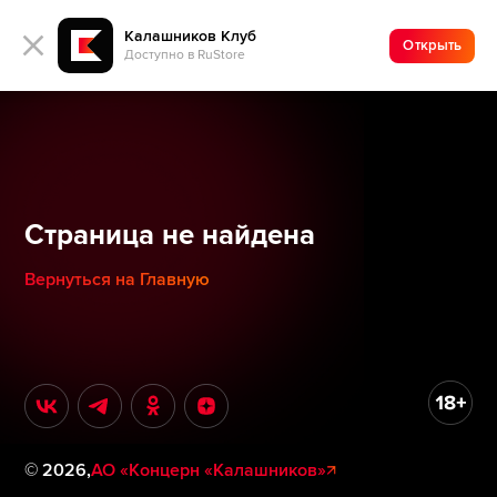
Калашников Клуб
Открыть
Доступно в RuStore
Страница не найдена
Вернуться на Главную
©
2026
,
АО «Концерн «Калашников»