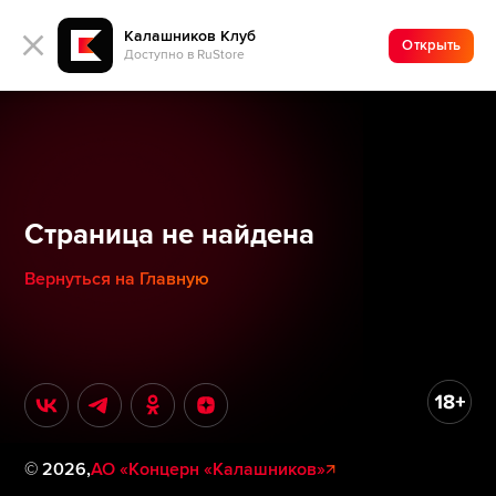
Калашников Клуб
Открыть
Доступно в RuStore
Страница не найдена
Вернуться на Главную
©
2026
,
АО «Концерн «Калашников»