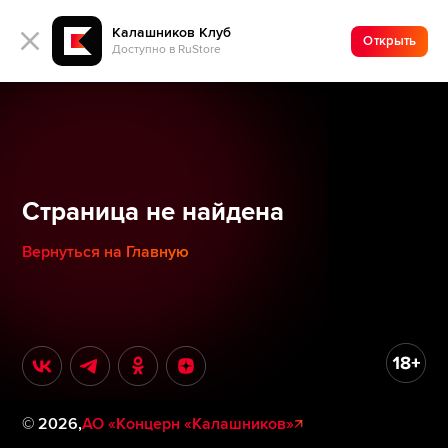
Калашников Клуб
Открыть
Доступно в RuStore
Страница не найдена
Вернуться на Главную
©
2026
,
АО «Концерн «Калашников»