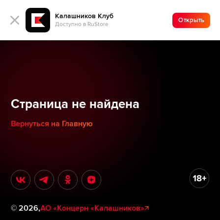
Калашников Клуб
Открыть
Доступно в RuStore
Страница не найдена
Вернуться на Главную
©
2026
,
АО «Концерн «Калашников»