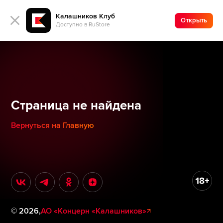
Калашников Клуб
Открыть
Доступно в RuStore
Страница не найдена
Вернуться на Главную
©
2026
,
АО «Концерн «Калашников»