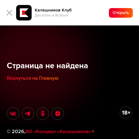
Калашников Клуб
Открыть
Доступно в RuStore
Страница не найдена
Вернуться на Главную
©
2026
,
АО «Концерн «Калашников»