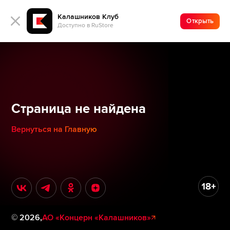
Калашников Клуб
Открыть
Доступно в RuStore
Страница не найдена
Вернуться на Главную
©
2026
,
АО «Концерн «Калашников»