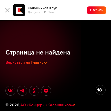
Калашников Клуб
Открыть
Доступно в RuStore
Страница не найдена
Вернуться на Главную
©
2026
,
АО «Концерн «Калашников»