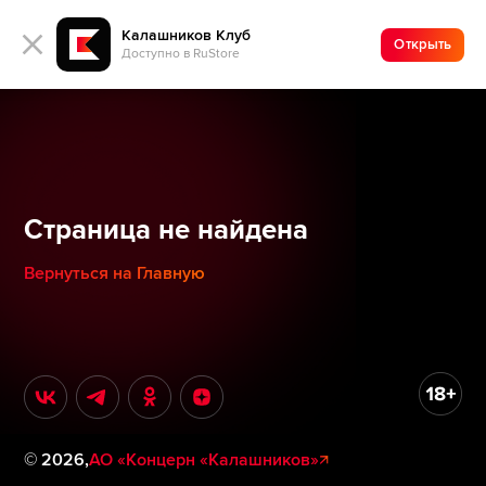
Калашников Клуб
Открыть
Доступно в RuStore
Страница не найдена
Вернуться на Главную
©
2026
,
АО «Концерн «Калашников»