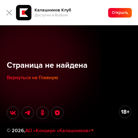
Калашников Клуб
Открыть
Доступно в RuStore
Страница не найдена
Вернуться на Главную
©
2026
,
АО «Концерн «Калашников»