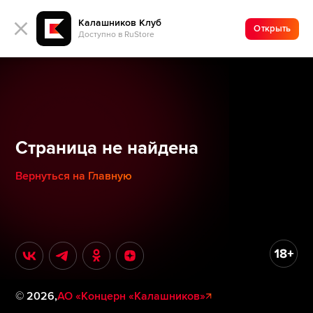
Калашников Клуб
Открыть
Доступно в RuStore
Страница не найдена
Вернуться на Главную
©
2026
,
АО «Концерн «Калашников»