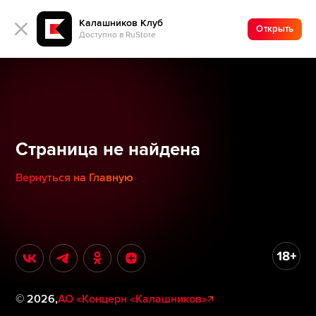
Калашников Клуб
Открыть
Доступно в RuStore
Страница не найдена
Вернуться на Главную
©
2026
,
АО «Концерн «Калашников»