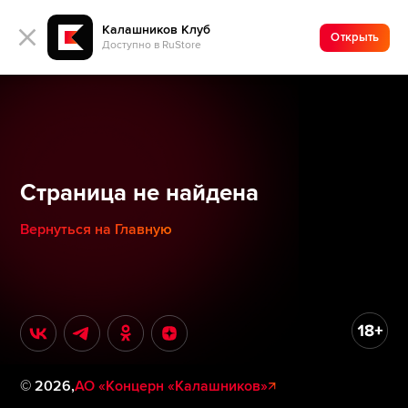
Калашников Клуб
Открыть
Доступно в RuStore
Страница не найдена
Вернуться на Главную
©
2026
,
АО «Концерн «Калашников»