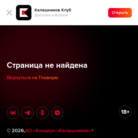
Калашников Клуб
Открыть
Доступно в RuStore
Страница не найдена
Вернуться на Главную
©
2026
,
АО «Концерн «Калашников»