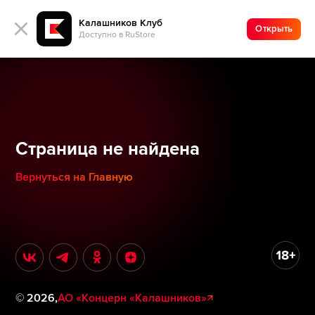
Калашников Клуб
Открыть
Доступно в RuStore
Страница не найдена
Вернуться на Главную
©
2026
,
АО «Концерн «Калашников»