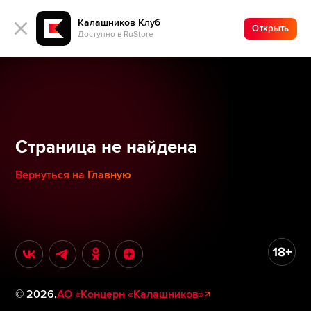
Калашников Клуб
Открыть
Доступно в RuStore
Страница не найдена
Вернуться на Главную
©
2026
,
АО «Концерн «Калашников»