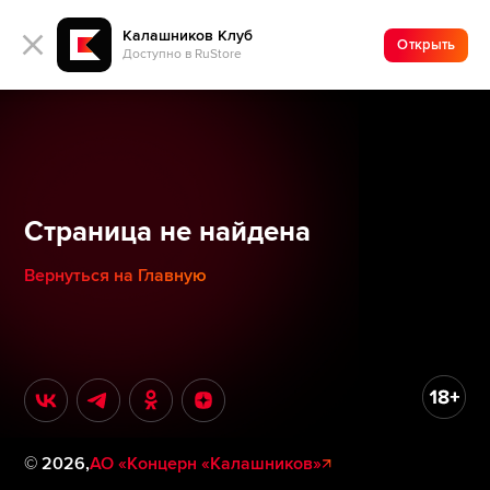
Калашников Клуб
Открыть
Доступно в RuStore
Страница не найдена
Вернуться на Главную
©
2026
,
АО «Концерн «Калашников»