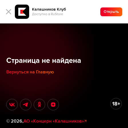
Калашников Клуб
Открыть
Доступно в RuStore
Страница не найдена
Вернуться на Главную
©
2026
,
АО «Концерн «Калашников»