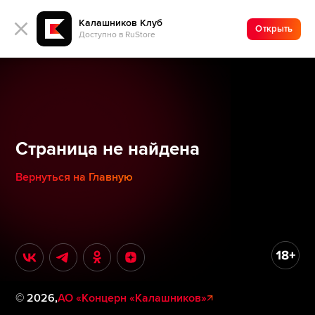
Калашников Клуб
Открыть
Доступно в RuStore
Страница не найдена
Вернуться на Главную
©
2026
,
АО «Концерн «Калашников»