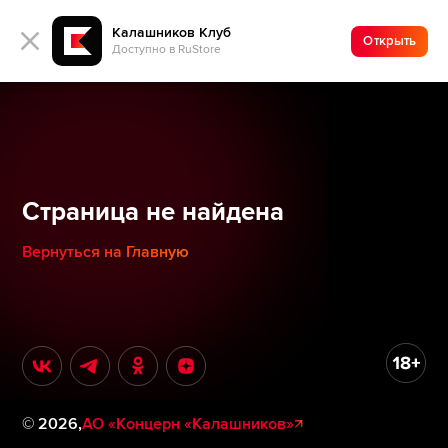
Калашников Клуб
Открыть
Доступно в RuStore
Страница не найдена
Вернуться на Главную
©
2026
,
АО «Концерн «Калашников»