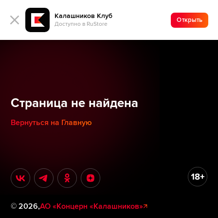
Калашников Клуб
Открыть
Доступно в RuStore
Страница не найдена
Вернуться на Главную
©
2026
,
АО «Концерн «Калашников»