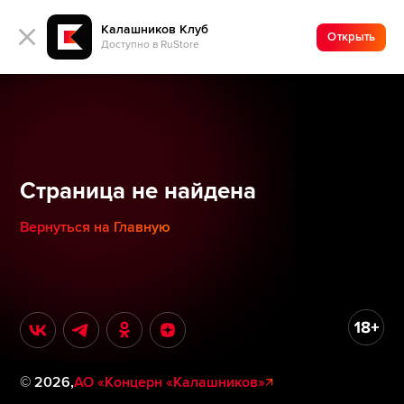
Калашников Клуб
Открыть
Доступно в RuStore
Страница не найдена
Вернуться на Главную
©
2026
,
АО «Концерн «Калашников»