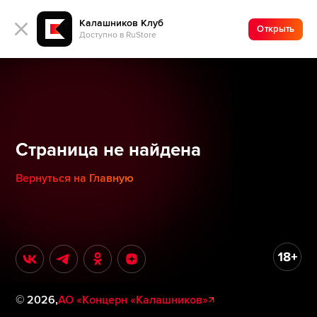
Калашников Клуб
Открыть
Доступно в RuStore
Страница не найдена
Вернуться на Главную
©
2026
,
АО «Концерн «Калашников»