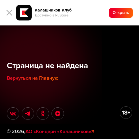
Калашников Клуб
Открыть
Доступно в RuStore
Страница не найдена
Вернуться на Главную
©
2026
,
АО «Концерн «Калашников»