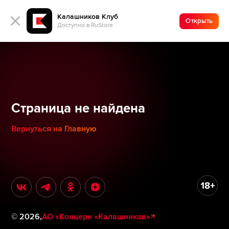
Калашников Клуб
Открыть
Доступно в RuStore
Страница не найдена
Вернуться на Главную
©
2026
,
АО «Концерн «Калашников»