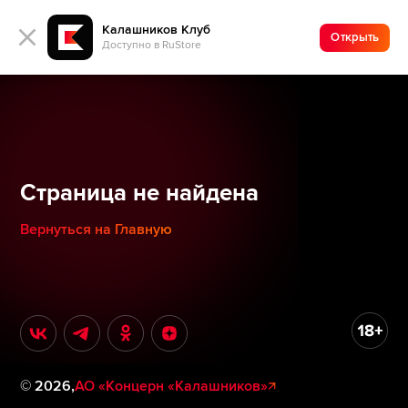
Калашников Клуб
Открыть
Доступно в RuStore
Страница не найдена
Вернуться на Главную
©
2026
,
АО «Концерн «Калашников»