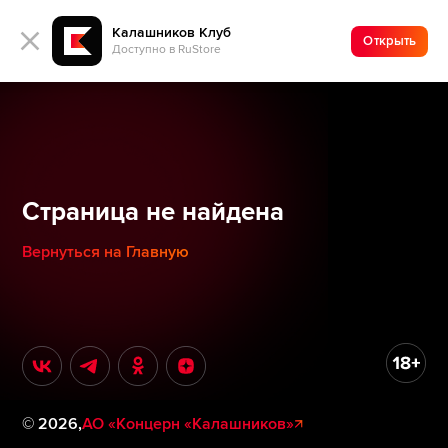
Калашников Клуб
Открыть
Доступно в RuStore
Страница не найдена
Вернуться на Главную
©
2026
,
АО «Концерн «Калашников»