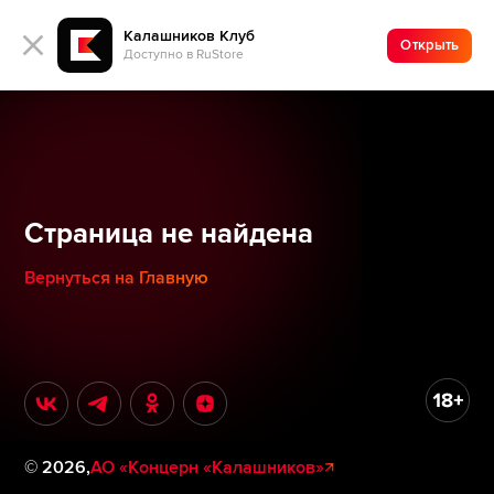
Калашников Клуб
Открыть
Доступно в RuStore
Страница не найдена
Вернуться на Главную
©
2026
,
АО «Концерн «Калашников»