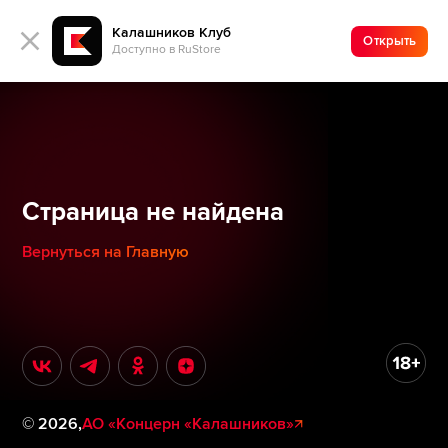
Калашников Клуб
Открыть
Доступно в RuStore
Страница не найдена
Вернуться на Главную
©
2026
,
АО «Концерн «Калашников»