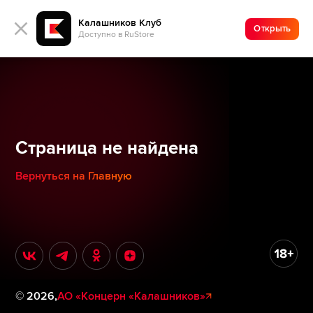
Калашников Клуб
Открыть
Доступно в RuStore
Страница не найдена
Вернуться на Главную
©
2026
,
АО «Концерн «Калашников»