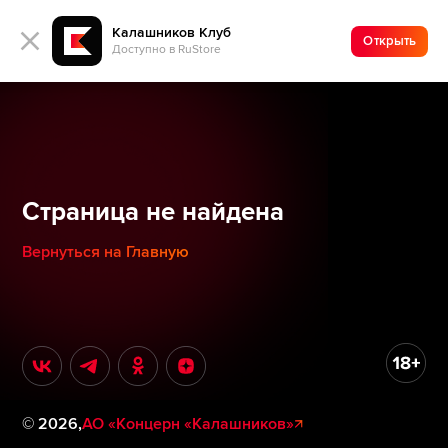
Калашников Клуб
Открыть
Доступно в RuStore
Страница не найдена
Вернуться на Главную
©
2026
,
АО «Концерн «Калашников»