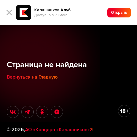
Калашников Клуб
Открыть
Доступно в RuStore
Страница не найдена
Вернуться на Главную
©
2026
,
АО «Концерн «Калашников»