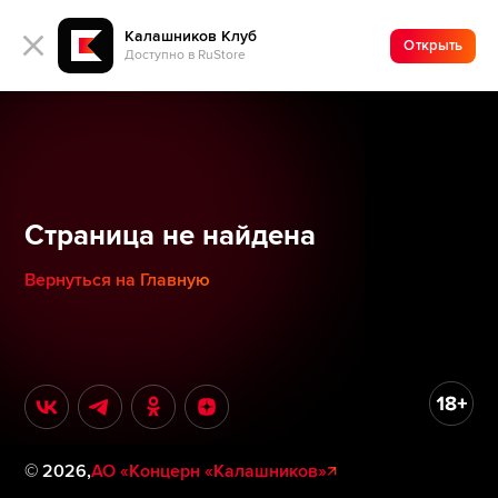
Калашников Клуб
Открыть
Доступно в RuStore
Страница не найдена
Вернуться на Главную
©
2026
,
АО «Концерн «Калашников»